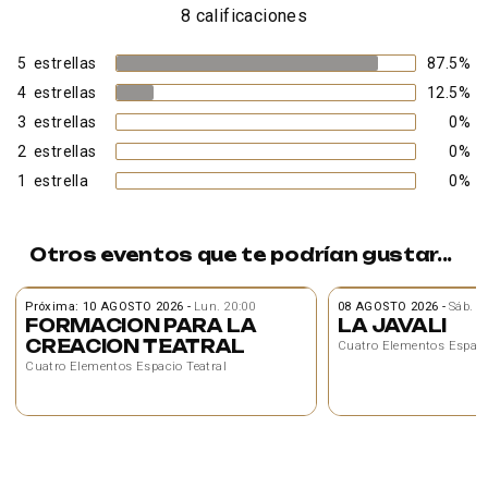
8 calificaciones
5
estrellas
87.5
%
4
estrellas
12.5
%
3
estrellas
0
%
2
estrellas
0
%
1
estrella
0
%
Otros eventos que te podrían gustar...
Próxima: 10 AGOSTO 2026
-
Lun. 20:00
08 AGOSTO 2026
-
Sáb. 2
FORMACION PARA LA
LA JAVALI
CREACION TEATRAL
Cuatro Elementos Espaci
Cuatro Elementos Espacio Teatral