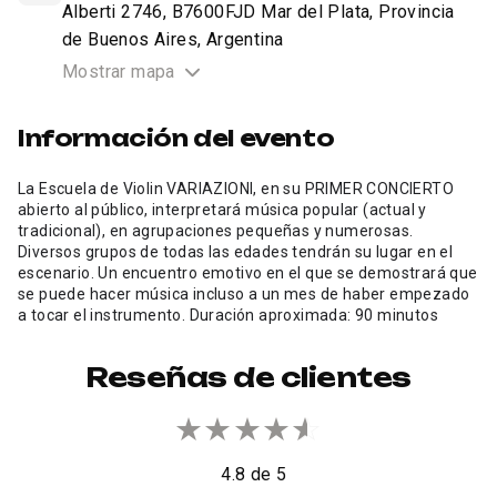
Alberti 2746, B7600FJD Mar del Plata, Provincia
de Buenos Aires, Argentina
Mostrar mapa
Información del evento
La Escuela de Violin VARIAZIONI, en su PRIMER CONCIERTO
abierto al público, interpretará música popular (actual y
tradicional), en agrupaciones pequeñas y numerosas.
Diversos grupos de todas las edades tendrán su lugar en el
escenario. Un encuentro emotivo en el que se demostrará que
se puede hacer música incluso a un mes de haber empezado
a tocar el instrumento. Duración aproximada: 90 minutos
Reseñas de clientes
★
★
★
★
★
☆
4.8 de 5